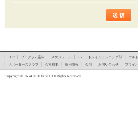
ここからページの文末です
TOP
プログラム案内
スケジュール
T3
トレイルランニング部
ウル
サポーターズクラブ
会社概要
採用情報
会則
お問い合わせ
プライ
Copyright © TRACK TOKYO All Rights Reserved.