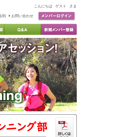
こんにちは
ゲスト
さま
会則
お問い合わせ