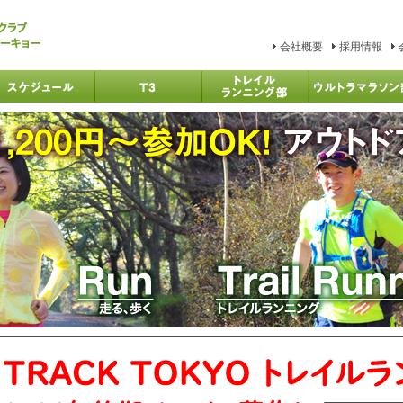
会社概要
採用情報