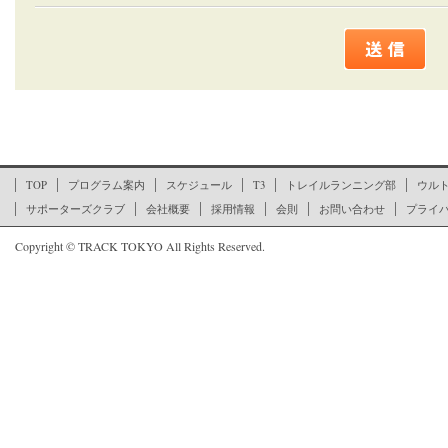
ここからページの文末です
TOP
プログラム案内
スケジュール
T3
トレイルランニング部
ウル
サポーターズクラブ
会社概要
採用情報
会則
お問い合わせ
プライ
Copyright © TRACK TOKYO All Rights Reserved.