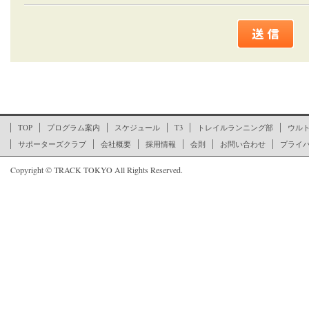
ここからページの文末です
TOP
プログラム案内
スケジュール
T3
トレイルランニング部
ウル
サポーターズクラブ
会社概要
採用情報
会則
お問い合わせ
プライ
Copyright © TRACK TOKYO All Rights Reserved.