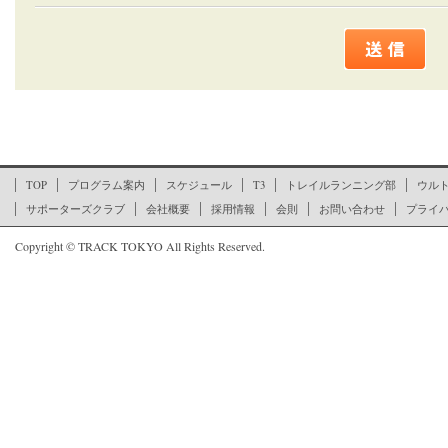
ここからページの文末です
TOP
プログラム案内
スケジュール
T3
トレイルランニング部
ウル
サポーターズクラブ
会社概要
採用情報
会則
お問い合わせ
プライ
Copyright © TRACK TOKYO All Rights Reserved.