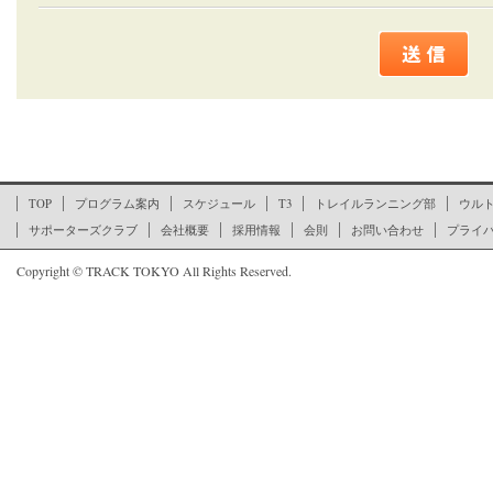
ここからページの文末です
TOP
プログラム案内
スケジュール
T3
トレイルランニング部
ウル
サポーターズクラブ
会社概要
採用情報
会則
お問い合わせ
プライ
Copyright © TRACK TOKYO All Rights Reserved.