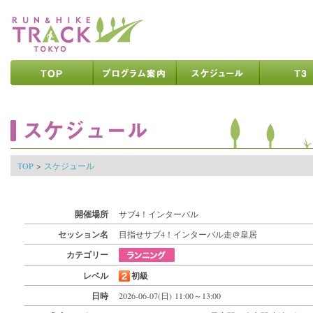
ページの先頭です
ページの内容へ
メインメニューへ
ページの文末へ
ここからメインメニューです
ここからページの内容です
TOP
>
スケジュール
開催場所
サブ4！インターバル
セッション名
目指せサブ4！インターバル走＠皇居
カテゴリー
レベル
初級
日時
2026-06-07(日) 11:00～13:00