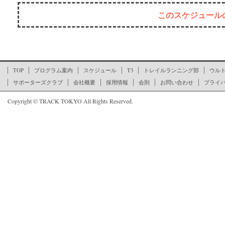
このスケジュール
ここからページの文末です
TOP
プログラム案内
スケジュール
T3
トレイルランニング部
ウル
サポーターズクラブ
会社概要
採用情報
会則
お問い合わせ
プライ
Copyright © TRACK TOKYO All Rights Reserved.