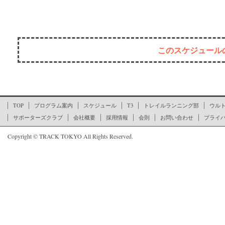
このスケジュール
ここからページの文末です
TOP
プログラム案内
スケジュール
T3
トレイルランニング部
ウル
サポーターズクラブ
会社概要
採用情報
会則
お問い合わせ
プライ
Copyright © TRACK TOKYO All Rights Reserved.