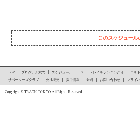
このスケジュール
ここからページの文末です
TOP
プログラム案内
スケジュール
T3
トレイルランニング部
ウル
サポーターズクラブ
会社概要
採用情報
会則
お問い合わせ
プライ
Copyright © TRACK TOKYO All Rights Reserved.