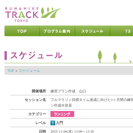
ページの先頭です
ページの内容へ
メインメニューへ
ページの文末へ
ここからメインメニューです
ここからページの内容です
TOP
>
スケジュール
開催場所
練習プラン作成 山口
セッション名
フルマラソン目標タイム達成に向けた1ヶ月間の練
ン作成＠皇居
カテゴリー
レベル
入門
日時
2025-11-06(木) 13:00～13:30