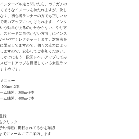
インターバル走と聞いたら、ガチガチの
てそうなイメージを持たれますが、決し
なく、初心者ランナーの方でも正しいや
で走力アップにつなげられます。インタ
いう効果があるのか分からない、やり方
、スピードに自信がない方向けにインス
かりやすくレクチャーします。対象者を
に限定してますので、個々の走力によっ
しますので、安心してご参加ください。
っかけにもう一段回レベルアップしてみ
スピードアップを目指している女性ラン
すすめです。
メニュー
、200m×12本
フォーム練習、300m×9本
フォーム練習、400m×7本
登録
」をクリック
ル予約情報に掲載されてるかを確認
日までにメールにてご案内します