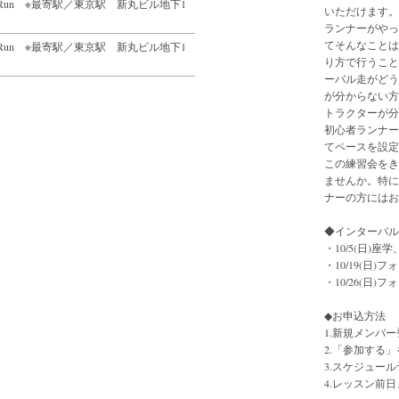
Bike&Run ※最寄駅／東京駅 新丸ビル地下1
いただけます。
ランナーがやっ
てそんなことは
Bike&Run ※最寄駅／東京駅 新丸ビル地下1
り方で行うこと
ーバル走がどう
が分からない方
トラクターが分
初心者ランナー
てペースを設定
この練習会をき
ませんか。特に
ナーの方にはお
◆インターバル
・10/5(日)座学
・10/19(日)
・10/26(日)
◆お申込方法
1.新規メンバー
2.「参加する
3.スケジュー
4.レッスン前