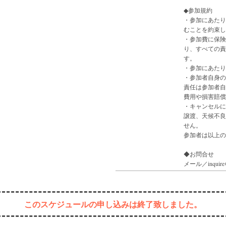
◆参加規約
・参加にあたり
むことを約束し
・参加費に保険
り、すべての責
す。
・参加にあたり
・参加者自身の
責任は参加者自
費用や損害賠償
・キャンセルに
譲渡、天候不良
せん。
参加者は以上の
◆お問合せ
メール／inquire@r
このスケジュールの申し込みは終了致しました。