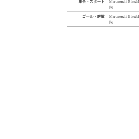
集合・スタート
Marunouchi 
階
ゴール・解散
Marunouchi 
階