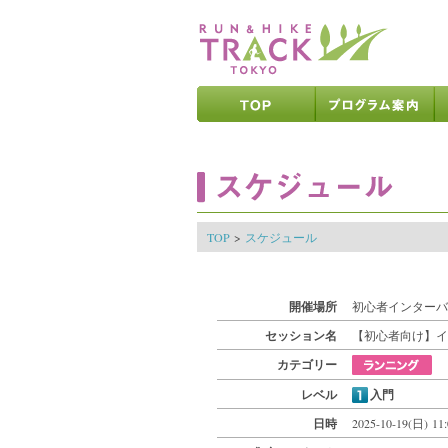
ページの先頭です
ページの内容へ
メインメニューへ
ページの文末へ
ここからメインメニューです
ここからページの内容です
TOP
>
スケジュール
開催場所
初心者インターバ
セッション名
【初心者向け】イ
カテゴリー
レベル
入門
日時
2025-10-19(日) 11