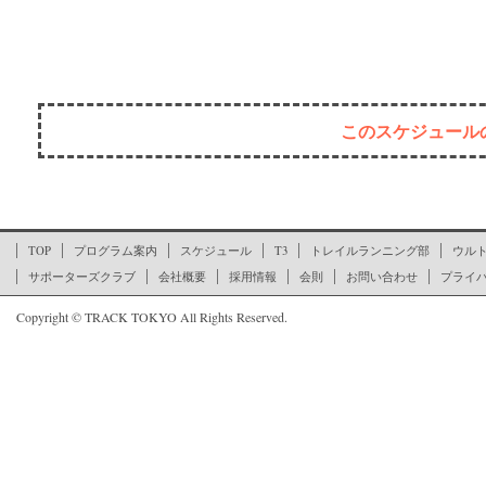
このスケジュール
ここからページの文末です
TOP
プログラム案内
スケジュール
T3
トレイルランニング部
ウル
サポーターズクラブ
会社概要
採用情報
会則
お問い合わせ
プライ
Copyright © TRACK TOKYO All Rights Reserved.