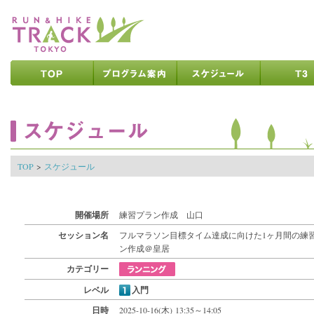
ページの先頭です
ページの内容へ
メインメニューへ
ページの文末へ
ここからメインメニューです
ここからページの内容です
TOP
>
スケジュール
開催場所
練習プラン作成 山口
セッション名
フルマラソン目標タイム達成に向けた1ヶ月間の練
ン作成＠皇居
カテゴリー
レベル
入門
日時
2025-10-16(木) 13:35～14:05