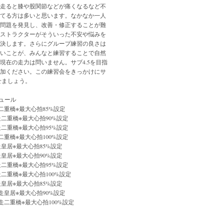
走ると膝や股関節などが痛くなるなど不
てる方は多いと思います。なかなか一人
問題を発見し、改善・修正することが難
ストラクターがそういった不安や悩みを
決します。さらにグループ練習の良さは
いことが、みんなと練習することで自然
現在の走力は問いません。サブ4.5を目指
加ください。この練習会をきっかけにサ
せましょう。
ュール
m走二重橋※最大心拍85%設定
km走二重橋※最大心拍90%設定
km走二重橋※最大心拍95%設定
m走二重橋※最大心拍100%設定
km走皇居※最大心拍85%設定
km走皇居※最大心拍90%設定
km走二重橋※最大心拍95%設定
km走二重橋※最大心拍100%設定
km走皇居※最大心拍85%設定
0km走皇居※最大心拍90%設定
0km走二重橋※最大心拍100%設定