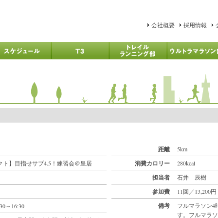
会社概要
採用情報
距離
5km
クト】目指せサブ4.5！練習会＠皇居
消費カロリー
280kcal
担当者
石井 辰樹
参加費
11回／13,200円
備考
フルマラソン4
:30～16:30
す。フルマラソ