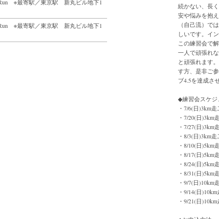
Bike&Run ※最寄駅／東京駅 新丸ビル地下1
続かない、長く
安や悩みを抱え
（自己流）では
Bike&Run ※最寄駅／東京駅 新丸ビル地下1
しいです。イン
この練習会で解
一人で頑張れな
と頑張れます。
す方、是非ご参
ブ4.5を達成さ
◆練習会スケジ
・7/6(日)3k
・7/20(日)3
・7/27(日)3
・8/3(日)3k
・8/10(日)5
・8/17(日)5
・8/24(日)5
・8/31(日)5
・9/7(日)10
・9/14(日)1
・9/21(日)1