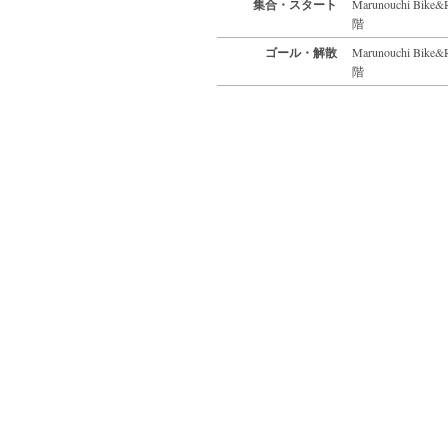
集合・スタート
Marunouchi 
階
ゴール・解散
Marunouchi 
階