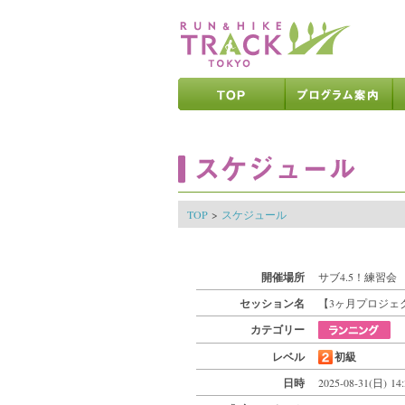
ページの先頭です
ページの内容へ
メインメニューへ
ページの文末へ
ここからメインメニューです
ここからページの内容です
TOP
>
スケジュール
開催場所
サブ4.5！練習会
セッション名
【3ヶ月プロジェ
カテゴリー
レベル
初級
日時
2025-08-31(日) 14