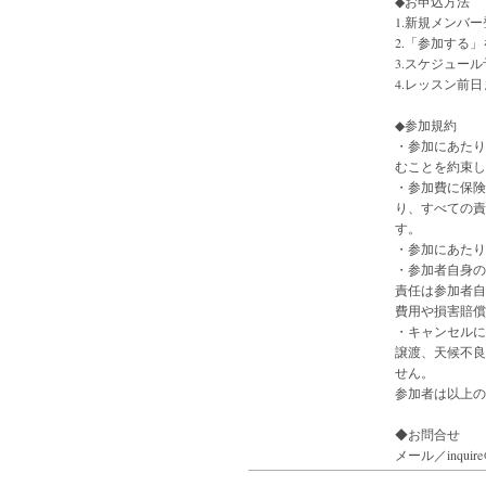
◆お申込方法
1.新規メンバー
2.「参加する
3.スケジュー
4.レッスン前
◆参加規約
・参加にあたり
むことを約束し
・参加費に保険
り、すべての責
す。
・参加にあたり
・参加者自身の
責任は参加者自
費用や損害賠償
・キャンセルに
譲渡、天候不良
せん。
参加者は以上の
◆お問合せ
メール／inquire@r