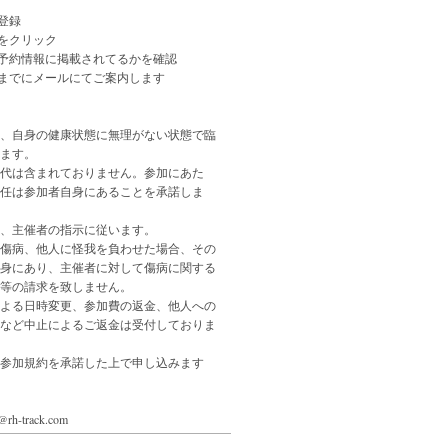
登録
」をクリック
ル予約情報に掲載されてるかを確認
日までにメールにてご案内します
、自身の健康状態に無理がない状態で臨
ます。
代は含まれておりません。参加にあた
任は参加者自身にあることを承諾しま
、主催者の指示に従います。
傷病、他人に怪我を負わせた場合、その
身にあり、主催者に対して傷病に関する
等の請求を致しません。
よる日時変更、参加費の返金、他人への
など中止によるご返金は受付しておりま
参加規約を承諾した上で申し込みます
h-track.com