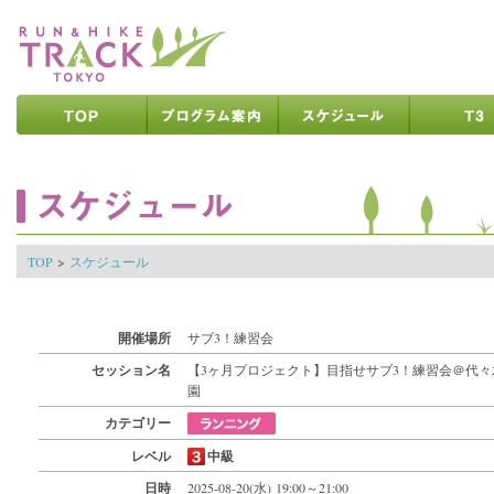
ページの先頭です
ページの内容へ
メインメニューへ
ページの文末へ
ここからメインメニューです
ここからページの内容です
TOP
>
スケジュール
開催場所
サブ3！練習会
セッション名
【3ヶ月プロジェクト】目指せサブ3！練習会＠代々
園
カテゴリー
レベル
中級
日時
2025-08-20(水) 19:00～21:00