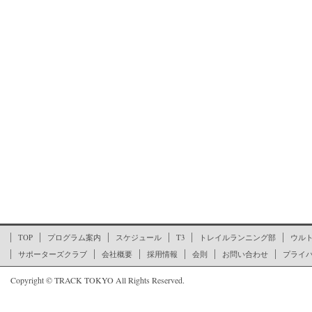
ここからページの文末です
TOP
プログラム案内
スケジュール
T3
トレイルランニング部
ウル
サポーターズクラブ
会社概要
採用情報
会則
お問い合わせ
プライ
Copyright © TRACK TOKYO All Rights Reserved.