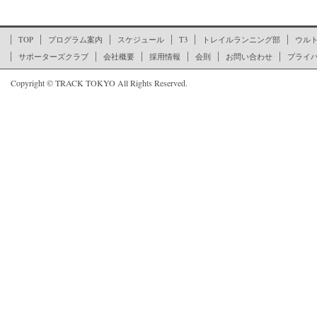
ここからページの文末です
TOP
プログラム案内
スケジュール
T3
トレイルランニング部
ウル
サポーターズクラブ
会社概要
採用情報
会則
お問い合わせ
プライ
Copyright © TRACK TOKYO All Rights Reserved.