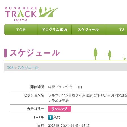
ページの先頭です
ページの内容へ
メインメニューへ
ページの文末へ
ここからメインメニューです
ここからページの内容です
TOP
>
スケジュール
開催場所
練習プラン作成 山口
セッション名
フルマラソン目標タイム達成に向けた1ヶ月間の練
ン作成＠皇居
カテゴリー
レベル
入門
日時
2025-08-28(木) 14:45～15:15