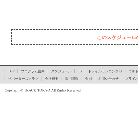
このスケジュール
ここからページの文末です
TOP
プログラム案内
スケジュール
T3
トレイルランニング部
ウル
サポーターズクラブ
会社概要
採用情報
会則
お問い合わせ
プライ
Copyright © TRACK TOKYO All Rights Reserved.