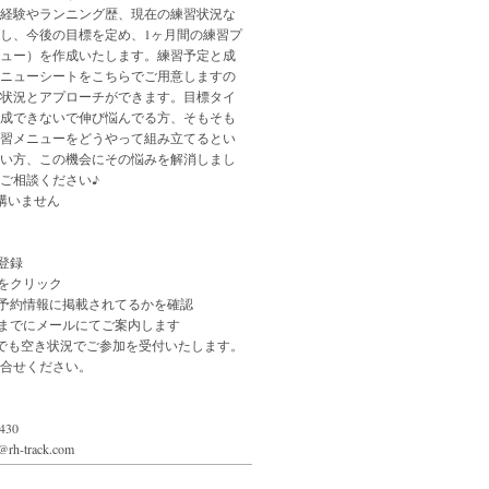
経験やランニング歴、現在の練習状況な
し、今後の目標を定め、1ヶ月間の練習プ
ュー）を作成いたします。練習予定と成
ニューシートをこちらでご用意しますの
状況とアプローチができます。目標タイ
成できないで伸び悩んでる方、そもそも
習メニューをどうやって組み立てるとい
い方、この機会にその悩みを解消しまし
ご相談ください♪
構いません
登録
」をクリック
ル予約情報に掲載されてるかを確認
日までにメールにてご案内します
でも空き状況でご参加を受付いたします。
合せください。
430
h-track.com