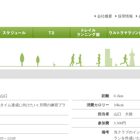
会社概要
採用情報
山口
距離
0.1km
タイム達成に向けた1ヶ月間の練習プラ
消費カロリー
10kcal
担当者
山口 大徳
参加費
3,300円
備考
当クラブのイン
ランを作成いた
:35～12:05