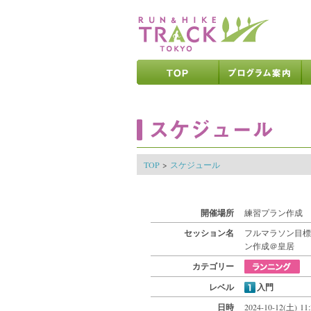
ページの先頭です
ページの内容へ
メインメニューへ
ページの文末へ
ここからメインメニューです
ここからページの内容です
TOP
>
スケジュール
開催場所
練習プラン作成 
セッション名
フルマラソン目標
ン作成＠皇居
カテゴリー
レベル
入門
日時
2024-10-12(土) 11