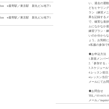
い、過去の運動
Bike&Run ※最寄駅／東京駅 新丸ビル地下1
どをヒヤリング
ラン（練習メニ
果を記録するメ
Bike&Run ※最寄駅／東京駅 新丸ビル地下1
で、確実な進捗
ムになかなか達
練習プラン・練
いのか分からな
ょう。お気軽に
※私服の参加で
◆お申込方法
1.新規メンバー
2.「参加する
3.スケジュー
4.レッスン前
※レッスン当日
メールにてお問
◆お問合せ
TEL／03-6431-0
メール／inquire@r