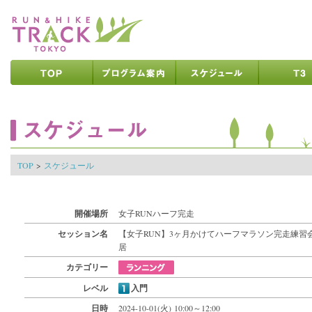
ページの先頭です
ページの内容へ
メインメニューへ
ページの文末へ
ここからメインメニューです
ここからページの内容です
TOP
>
スケジュール
開催場所
女子RUNハーフ完走
セッション名
【女子RUN】3ヶ月かけてハーフマラソン完走練習
居
カテゴリー
レベル
入門
日時
2024-10-01(火) 10:00～12:00