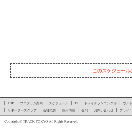
このスケジュール
ここからページの文末です
TOP
プログラム案内
スケジュール
T3
トレイルランニング部
ウル
サポーターズクラブ
会社概要
採用情報
会則
お問い合わせ
プライ
Copyright © TRACK TOKYO All Rights Reserved.